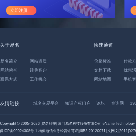
立即注册
关于易名
快速通道
易名简介
网站资质
价格标准
付款
网站荣誉
经典客户
文档下载
优惠
联系方式
工作机会
网站地图
手机
友情链接:
域名交易平台
知识产权门户
论坛
查询网
3
Copyright © 2005-
2026 [易名科技] 厦门易名科技股份有限公司 eName Technology C
闽ICP备09024308号-1
增值电信业务经营许可证[闽B2-20120071] 文网文[2011]0279